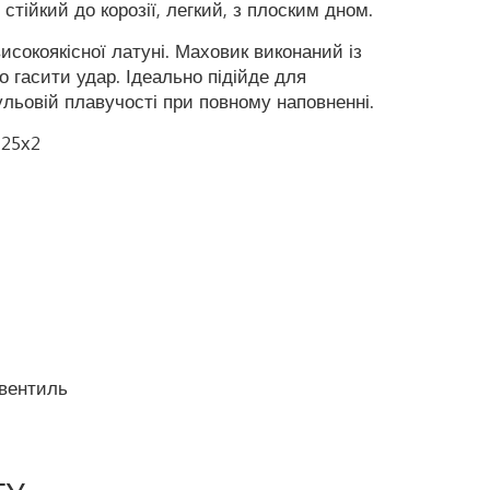
стійкий до корозії, легкий, з плоским дном.
исокоякісної латуні. Маховик виконаний із
о гасити удар. Ідеально підійде для
льовій плавучості при повному наповненні.
М25х2
 вентиль