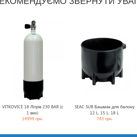
ЕКОМЕНДУЄМО ЗВЕРНУТИ УВА
VITKOVICE 18 Літрів 230 BAR (c
SEAC SUB Башмак для балону
1 вих)
12 L, 15 L, 18 L
14999 грн.
743 грн.