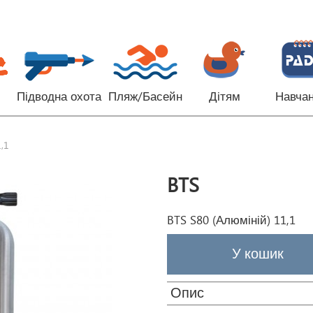
Підводна охота
Пляж/Басейн
Дітям
Навча
,1
BTS
BTS S80 (Алюміній) 11,1
Опис