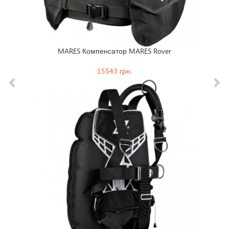
SEAC 
MARES Компенсатор MARES Rover
15543 грн.