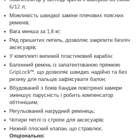
6/12 л;
Можливість швидкої заміни плечових поясних
ременів;
Вага менша за 1,8 кг;
Ряд пришитих петель, дозволяє закріпити безліч
аксесуарів;
У комплекті великий пластиковий карабін;
Балонний ремінь із запатентованою пряжкою
GripLock™, що дозволяє швидко, надійно та без
ризику для пальців зафіксувати балон;
Вбудований з боків бандаж повітряної камери
зменшує парусність і робить компенсатор
обтічнішим;
Регульований нагрудний ремінець;
Чотири петлі із стропи для аксесуарів;
Нижній плоский клапан, що стравлює.
Опціонально: