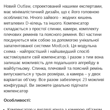
Новий Outlaw, спроектований нашими експертами,
має мінімалістичний дизайн, що є його головною
особливістю. Нічого зайвого - жодних кишень
металевих D-кілець та іншого. Компенсатор
складається з простої спинки, камери, комплекту
плечових ременів та поясного ременя. Всі частини
поєднуються між собою за допомогою унікальної
запатентованої системи ModLock. Ця модульна
схема - найпростіший і найшвидший спосіб
кастомізувати свій компенсатор, і разом з тим вона
залишає можливість для подальшого апгрейду в
майбутньому. Спинка, плечовий та поясний ремінь
випускаються у трьох розмірах, а камера – у двох
варіантах об'єму. Все разом забезпечує 23 можливі
конфігурації. Ви зможете ідеально підігнати
компенсатор
Особливості:
Компенсатор у вигляді крила з камерою об'ємом