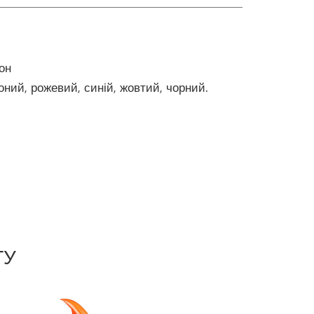
он
оний, рожевий, синій, жовтий, чорний.
ГУ
Next