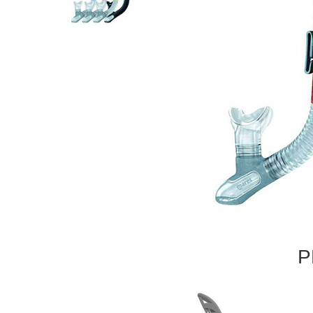
Р
Prev