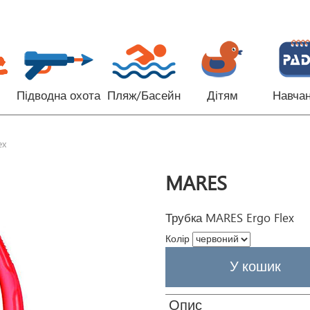
Підводна охота
Пляж/Басейн
Дітям
Навча
ex
MARES
Трубка MARES Ergo Flex
Колір
Опис